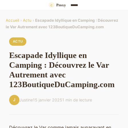
Accueil
›
Actu
›
Escapade Idyllique en Camping : Découvrez
le Var Autrement avec 123BoutiqueDuCamping.com
ACTU
Escapade Idyllique en
Camping : Découvrez le Var
Autrement avec
123BoutiqueDuCamping.com
J
Justine
15 janvier 2025
1 min de lecture
Découvrez le Var comme jamais auparavant en